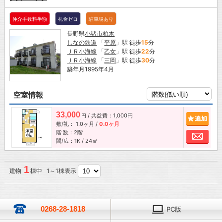
仲介手数料半額
礼金ゼロ
駐車場あり
長野県
小諸市
柏木
しなの鉄道
「
平原
」駅 徒歩
15
分
ＪＲ小海線
「
乙女
」駅 徒歩
22
分
ＪＲ小海線
「
三岡
」駅 徒歩
30
分
築年月1995年4月
空室情報
33,000
/ 共益費：1,000円
追加
円
敷/礼：
1.0ヶ月
/
0.0ヶ月
階 数：2階
お問
間/広：1K / 24㎡
1
建物
棟中 1～1棟表示
0268-28-1818
PC版