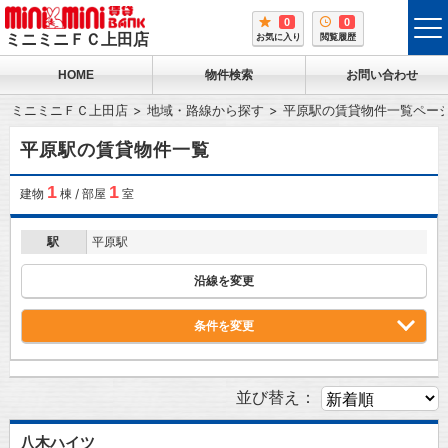
0
0
tog
ミニミニＦＣ上田店
お気に入り
閲覧履歴
me
HOME
物件検索
お問い合わせ
ミニミニＦＣ上田店
地域・路線から探す
平原駅の賃貸物件一覧ペー
平原駅の賃貸物件一覧
1
1
建物
棟 / 部屋
室
駅
平原駅
沿線を変更
条件を変更
並び替え：
八木ハイツ