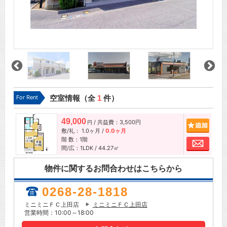
For Rent
空室情報（全
1
件）
49,000
/ 共益費：3,500円
追加
円
敷/礼：
1.0ヶ月
/
0.0ヶ月
階 数：1階
お問
間/広：1LDK / 44.27㎡
物件に関するお問合わせはこちらから
0268-28-1818
ミニミニＦＣ上田店
ミニミニＦＣ上田店
営業時間：10:00～18:00