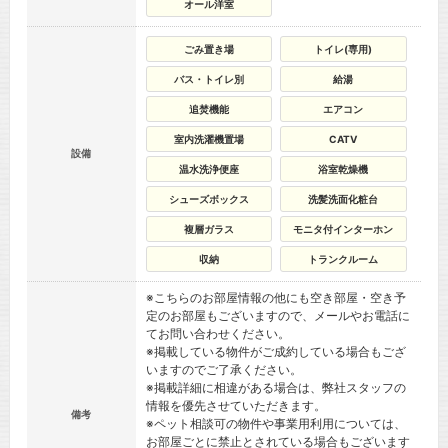
オール洋室
ごみ置き場
トイレ(専用)
バス・トイレ別
給湯
追焚機能
エアコン
室内洗濯機置場
CATV
設備
温水洗浄便座
浴室乾燥機
シューズボックス
洗髪洗面化粧台
複層ガラス
モニタ付インターホン
収納
トランクルーム
※こちらのお部屋情報の他にも空き部屋・空き予
定のお部屋もございますので、メールやお電話に
てお問い合わせください。
※掲載している物件がご成約している場合もござ
いますのでご了承ください。
※掲載詳細に相違がある場合は、弊社スタッフの
情報を優先させていただきます。
備考
※ペット相談可の物件や事業用利用については、
お部屋ごとに禁止とされている場合もございます