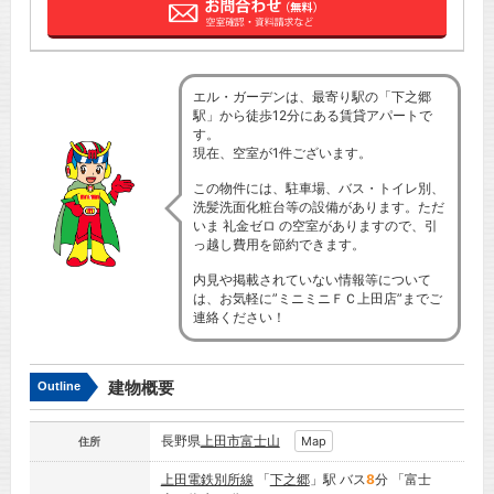
エル・ガーデンは、最寄り駅の「下之郷
駅」から徒歩12分にある賃貸アパートで
す。
現在、空室が1件ございます。
この物件には、駐車場、バス・トイレ別、
洗髪洗面化粧台等の設備があります。ただ
いま 礼金ゼロ の空室がありますので、引
っ越し費用を節約できます。
内見や掲載されていない情報等について
は、お気軽に”ミニミニＦＣ上田店”までご
連絡ください！
建物概要
Outline
長野県
上田市
富士山
Map
住所
上田電鉄別所線
「
下之郷
」駅 バス
8
分 「富士