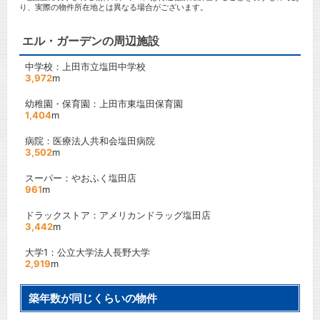
り、実際の物件所在地とは異なる場合がございます。
エル・ガーデンの周辺施設
中学校：上田市立塩田中学校
3,972
m
幼稚園・保育園：上田市東塩田保育園
1,404
m
病院：医療法人共和会塩田病院
3,502
m
スーパー：やおふく塩田店
961
m
ドラックストア：アメリカンドラッグ塩田店
3,442
m
大学1：公立大学法人長野大学
2,919
m
築年数が同じくらいの物件