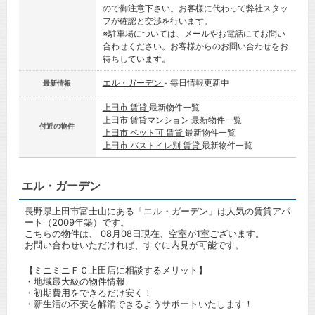
ので御注意下さい。お客様に代わって弊社スタッ
フが確認と交渉を行います。
※駐車場については、メールやお電話にてお問い
合わせください。お客様からのお問い合わせをお
待ちしています。
エル・ガーデン
- 毎日情報更新中
最新情報
上田市 賃貸
最新物件一覧
上田市 賃貸マンション
最新物件一覧
付近の物件
上田市 ペット可 賃貸
最新物件一覧
上田市 バストイレ別 賃貸
最新物件一覧
エル・ガーデン
長野県上田市富士山にある「エル・ガーデン」は人気の賃貸アパ
ート（2009年築）です。
こちらの物件は、 08月08日現在、空室が1室ございます。
お問い合わせいただければ、すぐに内見が可能です。
【ミニミニＦＣ上田店に相談するメリット】
・地域最大級の物件情報
・初期費用をできるだけ安く！
・新生活の不安を解消できるようサポートいたします！