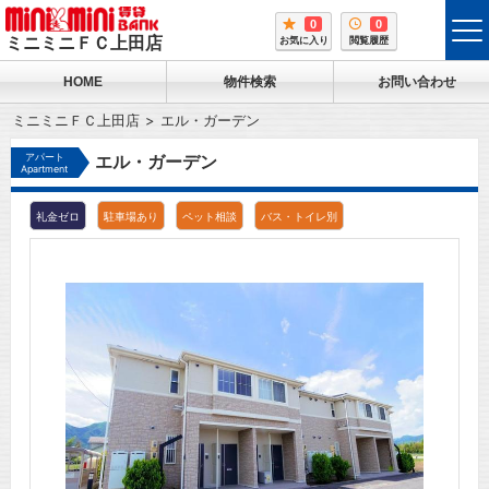
0
0
tog
ミニミニＦＣ上田店
お気に入り
閲覧履歴
me
HOME
物件検索
お問い合わせ
ミニミニＦＣ上田店
エル・ガーデン
アパート
エル・ガーデン
Apartment
礼金ゼロ
駐車場あり
ペット相談
バス・トイレ別