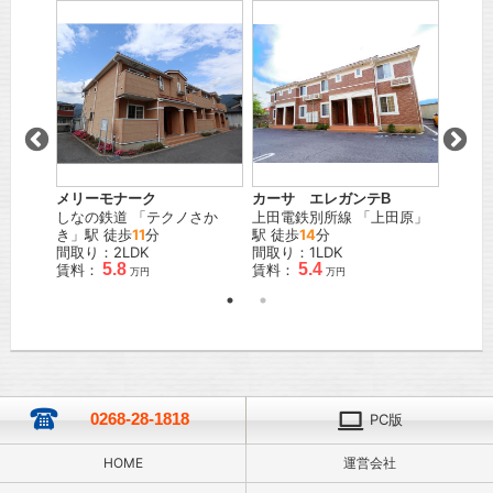
Ａ
駅
カーサ エレガンテB
サープ
メリーモナーク
上田電鉄別所線
「
上田原
」
しなの
しなの鉄道
「
テクノさか
駅 徒歩
14
分
き
」駅
き
」駅 徒歩
11
分
間取り：1LDK
間取り
間取り：2LDK
5.4
5.8
賃料：
賃料：
賃料：
万円
万円
0268-28-1818
PC版
HOME
運営会社