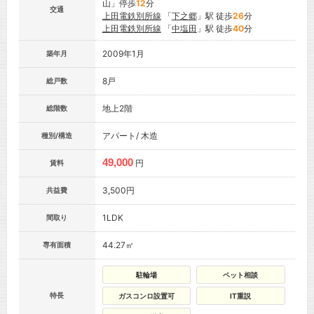
山」停歩
12
分
交通
上田電鉄別所線
「
下之郷
」駅 徒歩
26
分
上田電鉄別所線
「
中塩田
」駅 徒歩
40
分
2009年1月
築年月
8戸
総戸数
地上2階
総階数
アパート/ 木造
種別/構造
49,000
円
賃料
3,500円
共益費
1LDK
間取り
44.27㎡
専有面積
駐輪場
ペット相談
特長
ガスコンロ設置可
IT重説