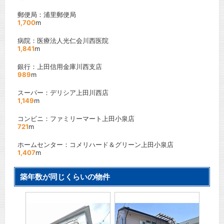
郵便局：浦里郵便局
1,700
m
病院：医療法人光仁会川西医院
1,841
m
銀行：上田信用金庫川西支店
989
m
スーパー：デリシア上田川西店
1,149
m
コンビニ：ファミリーマート上田小泉店
721
m
ホームセンター：コメリハード＆グリーン上田小泉店
1,407
m
築年数が同じくらいの物件