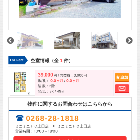
For Rent
空室情報（全
1
件）
39,000
/ 共益費：3,000円
追加
円
敷/礼：
0.0ヶ月
/
0.0ヶ月
階 数：2階
お問
間/広：3K / 49㎡
物件に関するお問合わせはこちらから
0268-28-1818
ミニミニＦＣ上田店
ミニミニＦＣ上田店
営業時間：10:00～18:00