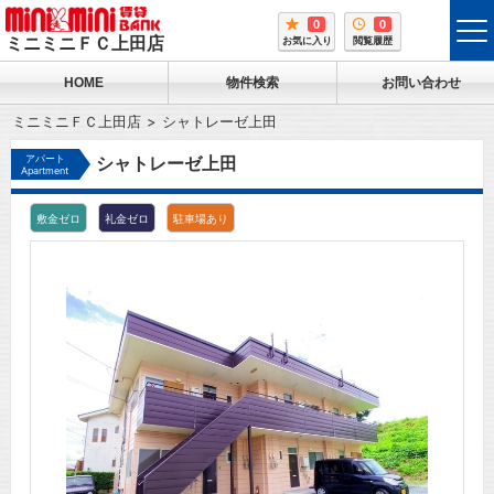
0
0
tog
ミニミニＦＣ上田店
お気に入り
閲覧履歴
me
HOME
物件検索
お問い合わせ
ミニミニＦＣ上田店
シャトレーゼ上田
アパート
シャトレーゼ上田
Apartment
敷金ゼロ
礼金ゼロ
駐車場あり