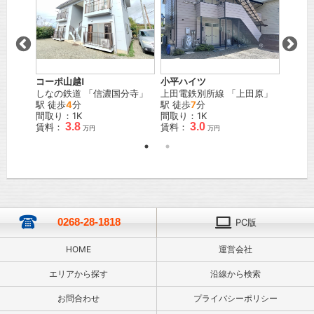
コーポ山越Ⅰ
小平ハイツ
サンテ
分寺
」
しなの鉄道
「
信濃国分寺
」
上田電鉄別所線
「
上田原
」
しなの
駅 徒歩
4
分
駅 徒歩
7
分
32
分
間取り：1K
間取り：1K
間取り
3.8
3.0
賃料：
賃料：
賃料：
万円
万円
0268-28-1818
PC版
HOME
運営会社
エリアから探す
沿線から検索
お問合わせ
プライバシーポリシー