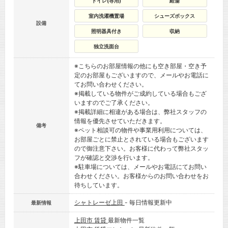
トイレ(専用)
給湯
室内洗濯機置場
シューズボックス
設備
照明器具付き
収納
独立洗面台
※こちらのお部屋情報の他にも空き部屋・空き予
定のお部屋もございますので、メールやお電話に
てお問い合わせください。
※掲載している物件がご成約している場合もござ
いますのでご了承ください。
※掲載詳細に相違がある場合は、弊社スタッフの
情報を優先させていただきます。
備考
※ペット相談可の物件や事業用利用については、
お部屋ごとに禁止とされている場合もございます
ので御注意下さい。お客様に代わって弊社スタッ
フが確認と交渉を行います。
※駐車場については、メールやお電話にてお問い
合わせください。お客様からのお問い合わせをお
待ちしています。
シャトレーゼ上田
- 毎日情報更新中
最新情報
上田市 賃貸
最新物件一覧