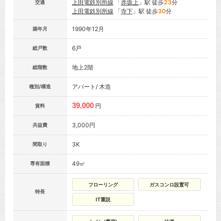
上田電鉄別所線
「
赤坂上
」駅 徒歩
23
分
交通
上田電鉄別所線
「
寺下
」駅 徒歩
30
分
1990年12月
築年月
6戸
総戸数
地上2階
総階数
アパート/ 木造
種別/構造
39,000
円
賃料
3,000円
共益費
3K
間取り
49㎡
専有面積
フローリング
ガスコンロ設置可
特長
IT重説