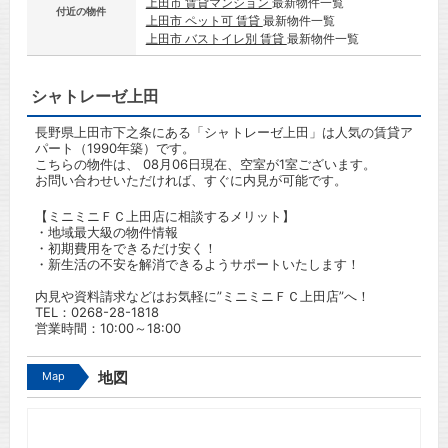
上田市 賃貸マンション
最新物件一覧
付近の物件
上田市 ペット可 賃貸
最新物件一覧
上田市 バストイレ別 賃貸
最新物件一覧
シャトレーゼ上田
長野県上田市下之条にある「シャトレーゼ上田」は人気の賃貸ア
パート（1990年築）です。
こちらの物件は、 08月06日現在、空室が1室ございます。
お問い合わせいただければ、すぐに内見が可能です。
【ミニミニＦＣ上田店に相談するメリット】
・地域最大級の物件情報
・初期費用をできるだけ安く！
・新生活の不安を解消できるようサポートいたします！
内見や資料請求などはお気軽に”ミニミニＦＣ上田店”へ！
TEL：
0268-28-1818
営業時間：10:00～18:00
Map
地図