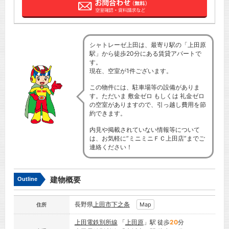
シャトレーゼ上田は、最寄り駅の「上田原
駅」から徒歩20分にある賃貸アパートで
す。
現在、空室が1件ございます。
この物件には、駐車場等の設備がありま
す。ただいま 敷金ゼロ もしくは 礼金ゼロ
の空室がありますので、引っ越し費用を節
約できます。
内見や掲載されていない情報等について
は、お気軽に”ミニミニＦＣ上田店”までご
連絡ください！
建物概要
Outline
長野県
上田市
下之条
Map
住所
上田電鉄別所線
「
上田原
」駅 徒歩
20
分