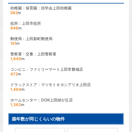
幼稚園・保育園：信学会上田幼稚園
592
m
役所：上田市役所
946
m
郵便局：上田新町郵便局
151
m
警察署・交番：上田警察署
1,640
m
コンビニ：ファミリーマート上田常磐城店
472
m
ドラックストア：マツモトキヨシアリオ上田店
1,464
m
ホームセンター：DCM上田緑が丘店
1,362
m
築年数が同じくらいの物件