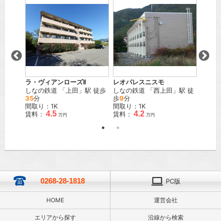
ラ・ヴィアンローズⅡ
レオパレスニスモ
モアグ
駅 徒歩
しなの鉄道
「
上田
」駅 徒歩
しなの鉄道
「
西上田
」駅 徒
しなの
35
分
歩
9
分
21
分
間取り：1K
間取り：1K
間取り
4.5
4.2
賃料：
賃料：
賃料：
万円
万円
0268-28-1818
PC版
HOME
運営会社
エリアから探す
沿線から検索