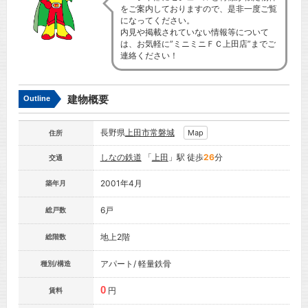
をご案内しておりますので、是非一度ご覧
になってください。
内見や掲載されていない情報等について
は、お気軽に”ミニミニＦＣ上田店”までご
連絡ください！
建物概要
Outline
長野県
上田市
常磐城
Map
住所
しなの鉄道
「
上田
」駅 徒歩
26
分
交通
2001年4月
築年月
6戸
総戸数
地上2階
総階数
アパート/ 軽量鉄骨
種別/構造
0
円
賃料