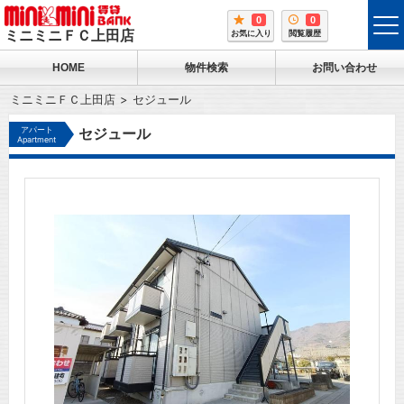
0
0
tog
ミニミニＦＣ上田店
お気に入り
閲覧履歴
me
HOME
物件検索
お問い合わせ
ミニミニＦＣ上田店
セジュール
アパート
セジュール
Apartment