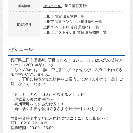
セジュール
- 毎日情報更新中
最新情報
上田市 賃貸
最新物件一覧
上田市 賃貸マンション
最新物件一覧
付近の物件
上田市 ペット可 賃貸
最新物件一覧
上田市 バストイレ別 賃貸
最新物件一覧
セジュール
長野県上田市常磐城1丁目にある「セジュール」は人気の賃貸ア
パート（2001年築）です。
こちらの物件は、 誠に申し訳ございませんが、現在ご案内でき
る空室がございません。
ページ下部に特徴が似た物件をご案内しておりますので、是非ご
覧になってください。
【ミニミニＦＣ上田店に相談するメリット】
・地域最大級の物件情報
・初期費用をできるだけ安く！
・新生活の不安を解消できるようサポートいたします！
内見や資料請求などはお気軽に”ミニミニＦＣ上田店”へ！
TEL：
0268-28-1818
営業時間：10:00～18:00