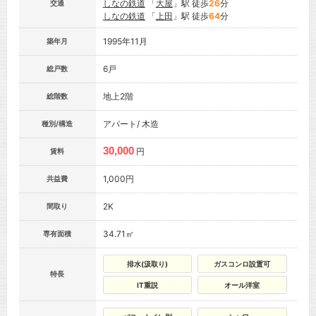
しなの鉄道
「
大屋
」駅 徒歩
26
分
交通
しなの鉄道
「
上田
」駅 徒歩
64
分
1995年11月
築年月
6戸
総戸数
地上2階
総階数
アパート/ 木造
種別/構造
30,000
円
賃料
1,000円
共益費
2K
間取り
34.71㎡
専有面積
排水(汲取り)
ガスコンロ設置可
特長
IT重説
オール洋室