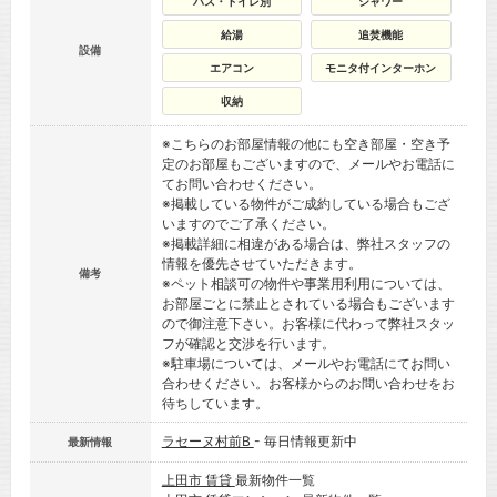
バス・トイレ別
シャワー
給湯
追焚機能
設備
エアコン
モニタ付インターホン
収納
※こちらのお部屋情報の他にも空き部屋・空き予
定のお部屋もございますので、メールやお電話に
てお問い合わせください。
※掲載している物件がご成約している場合もござ
いますのでご了承ください。
※掲載詳細に相違がある場合は、弊社スタッフの
情報を優先させていただきます。
備考
※ペット相談可の物件や事業用利用については、
お部屋ごとに禁止とされている場合もございます
ので御注意下さい。お客様に代わって弊社スタッ
フが確認と交渉を行います。
※駐車場については、メールやお電話にてお問い
合わせください。お客様からのお問い合わせをお
待ちしています。
ラセーヌ村前B
- 毎日情報更新中
最新情報
上田市 賃貸
最新物件一覧