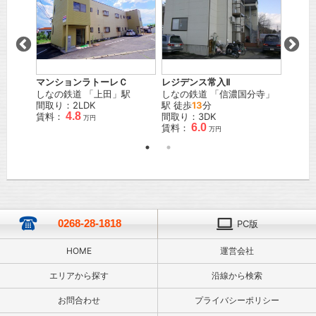
マンションラトーレＣ
レジデンス常入Ⅱ
ボナー
分寺
」
しなの鉄道
「
上田
」駅
しなの鉄道
「
信濃国分寺
」
上田電
間取り：2LDK
駅 徒歩
13
分
駅 徒
4.8
賃料：
間取り：3DK
間取り
万円
6.0
賃料：
賃料：
万円
0268-28-1818
PC版
HOME
運営会社
エリアから探す
沿線から検索
お問合わせ
プライバシーポリシー