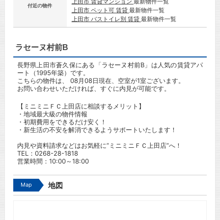
上田市 賃貸マンション
最新物件一覧
付近の物件
上田市 ペット可 賃貸
最新物件一覧
上田市 バストイレ別 賃貸
最新物件一覧
ラセーヌ村前B
長野県上田市蒼久保にある「ラセーヌ村前B」は人気の賃貸アパ
ート（1995年築）です。
こちらの物件は、 08月08日現在、空室が1室ございます。
お問い合わせいただければ、すぐに内見が可能です。
【ミニミニＦＣ上田店に相談するメリット】
・地域最大級の物件情報
・初期費用をできるだけ安く！
・新生活の不安を解消できるようサポートいたします！
内見や資料請求などはお気軽に”ミニミニＦＣ上田店”へ！
TEL：
0268-28-1818
営業時間：10:00～18:00
Map
地図