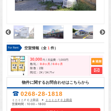
For Rent
空室情報（全
1
件）
30,000
/ 共益費：1,000円
追加
円
敷/礼：
0.0ヶ月
/
0.0ヶ月
階 数：2階
お問
間/広：2K / 34.71㎡
物件に関するお問合わせはこちらから
0268-28-1818
ミニミニＦＣ上田店
ミニミニＦＣ上田店
営業時間：10:00～18:00