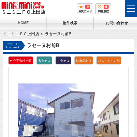
0
0
tog
ミニミニＦＣ上田店
お気に入り
閲覧履歴
me
HOME
物件検索
お問い合わせ
ミニミニＦＣ上田店
ラセーヌ村前B
アパート
ラセーヌ村前B
Apartment
仲介手数料半額
敷金ゼロ
礼金ゼロ
駐車場あり
バス・トイレ別