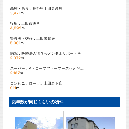
高校・高専：長野県上田東高校
3,471
m
役所：上田市役所
4,999
m
警察署・交番：上田警察署
5,001
m
病院：医療法人清泰会メンタルサポートそ
2,372
m
スーパー：A・コープファーマーズうえだ店
2,187
m
コンビニ：ローソン上田岩下店
911
m
築年数が同じくらいの物件