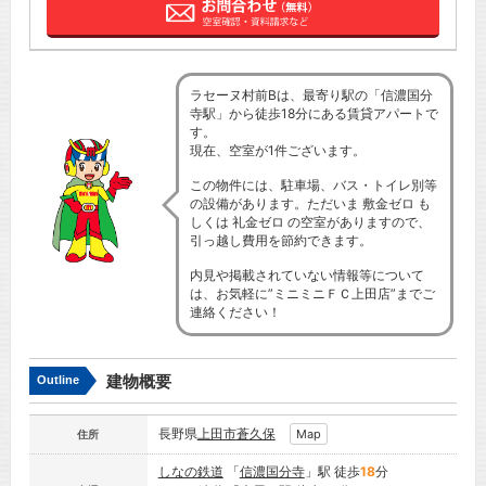
ラセーヌ村前Bは、最寄り駅の「信濃国分
寺駅」から徒歩18分にある賃貸アパートで
す。
現在、空室が1件ございます。
この物件には、駐車場、バス・トイレ別等
の設備があります。ただいま 敷金ゼロ も
しくは 礼金ゼロ の空室がありますので、
引っ越し費用を節約できます。
内見や掲載されていない情報等について
は、お気軽に”ミニミニＦＣ上田店”までご
連絡ください！
建物概要
Outline
長野県
上田市
蒼久保
Map
住所
しなの鉄道
「
信濃国分寺
」駅 徒歩
18
分